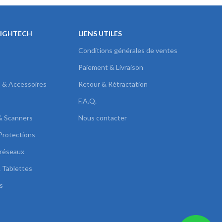
HIGHTECH
LIENS UTILES
Conditions générales de ventes
Paiement & Livraison
s & Accessoires
Retour & Rétractation
F.A.Q.
& Scanners
Nous contacter
Protections
réseaux
 Tablettes
s