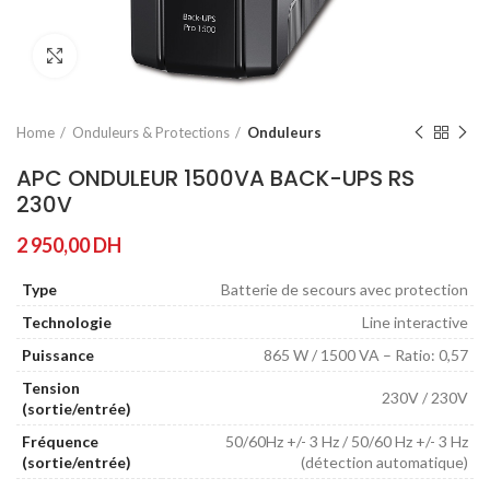
Agrandir
Home
Onduleurs & Protections
Onduleurs
APC ONDULEUR 1500VA BACK-UPS RS
230V
2 950,00
DH
Type
Batterie de secours avec protection
Technologie
Line interactive
Puissance
865 W / 1500 VA – Ratio: 0,57
Tension
230V / 230V
(sortie/entrée)
Fréquence
50/60Hz +/- 3 Hz / 50/60 Hz +/- 3 Hz
(sortie/entrée)
(détection automatique)