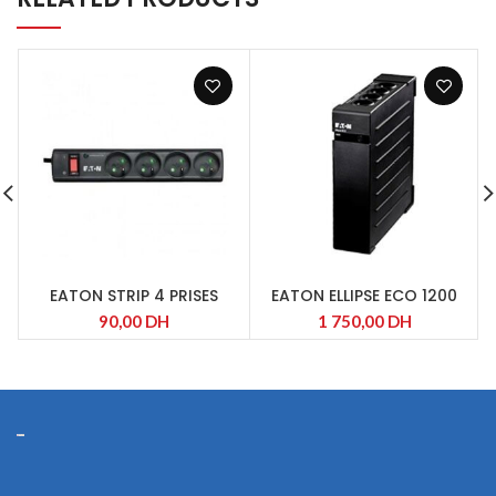
EATON STRIP 4 PRISES
EATON ELLIPSE ECO 1200
USB
90,00
DH
1 750,00
DH