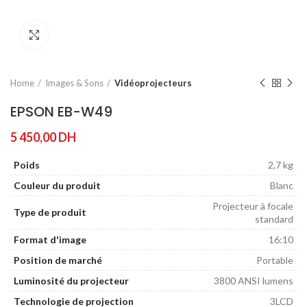
Agrandir
Home
Images & Sons
Vidéoprojecteurs
EPSON EB-W49
5 450,00
DH
Poids
2,7 kg
Couleur du produit
Blanc
Projecteur à focale
Type de produit
standard
Format d'image
16:10
Position de marché
Portable
Luminosité du projecteur
3800 ANSI lumens
Technologie de projection
3LCD