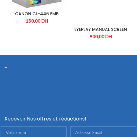
CANON CL-446 EMB
Cartouche Couleur
150,00
DH
EYEPLAY MANUAL SCREEN
SELF LOCKING 200*200
900,00
DH
Recevoir Nos offres et réductions!