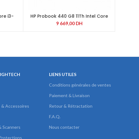
ore i3-
HP Probook 440 G8 11Th Intel Core
i7-1165G7
9 669,00
DH
HIGHTECH
LIENS UTILES
Conditions générales de ventes
Paiement & Livraison
s & Accessoires
Retour & Rétractation
F.A.Q.
& Scanners
Nous contacter
Protections