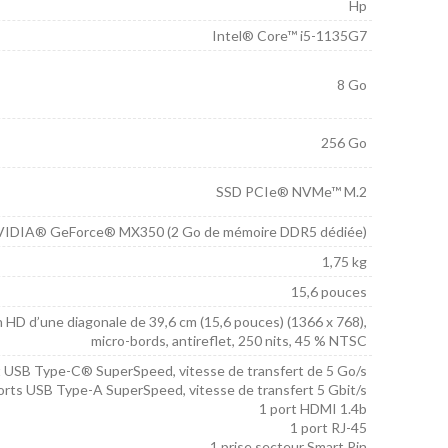
Hp
Intel® Core™ i5-1135G7
8 Go
256 Go
SSD PCIe® NVMe™ M.2
VIDIA® GeForce® MX350 (2 Go de mémoire DDR5 dédiée)
1,75 kg
15,6 pouces
 HD d’une diagonale de 39,6 cm (15,6 pouces) (1366 x 768),
micro-bords, antireflet, 250 nits, 45 % NTSC
t USB Type-C® SuperSpeed, vitesse de transfert de 5 Go/s
orts USB Type-A SuperSpeed, vitesse de transfert 5 Gbit/s
1 port HDMI 1.4b
1 port RJ-45
1 prise secteur Smart Pin