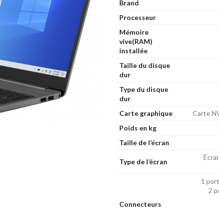
Brand
Processeur
Mémoire
vive(RAM)
installée
Taille du disque
dur
Type du disque
dur
Carte graphique
Carte N
Poids en kg
Taille de l’écran
Écran
Type de l’écran
1 por
2 p
Connecteurs