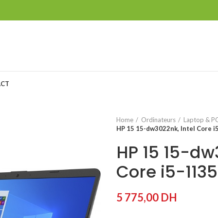
ACT
Home
Ordinateurs
Laptop & PC
HP 15 15-dw3022nk, Intel Core 
HP 15 15-dw3
Core i5-113
5 775,00
DH