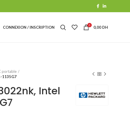
0
CONNEXION / INSCRIPTION
0,00
DH
 portable
i5-1135G7
022nk, Intel
5G7