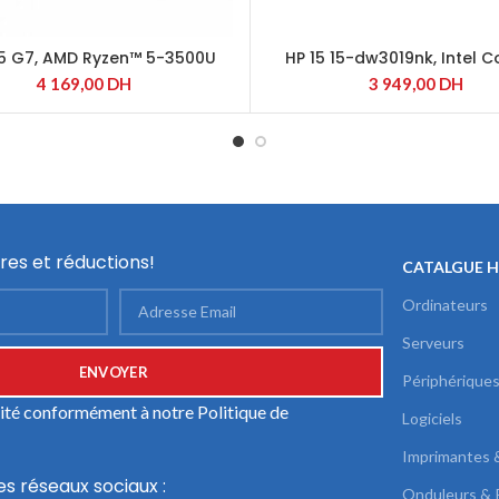
5 G7, AMD Ryzen™ 5-3500U
HP 15 15-dw3019nk, Intel C
1115G4
4 169,00
DH
3 949,00
DH
res et réductions!
CATALGUE 
Ordinateurs
Serveurs
Périphérique
ilité conformément à notre
Politique de
Logiciels
Imprimantes 
es réseaux sociaux :
Onduleurs & 