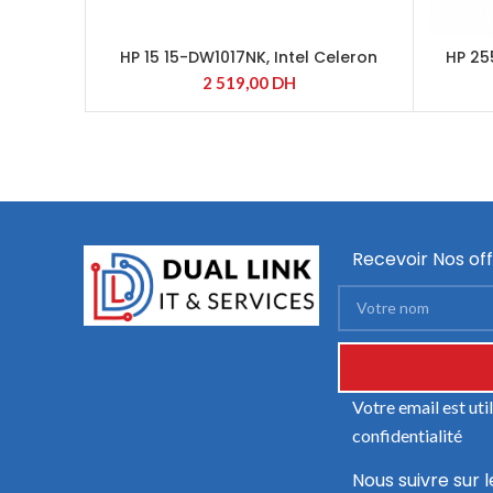
HP 15 15-DW1017NK, Intel Celeron
HP 25
N4020
2 519,00
DH
Recevoir Nos off
Votre email est ut
confidentialité
Nous suivre sur l