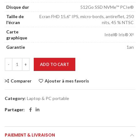
Disque dur
512Go SSD NVMe™ PCIe®
Taille de
Ecran FHD 15,6" IPS, micro-bords, antireflet, 250
l'écran
nits, 45 % NTSC
Carte
Intel® Iris® Xᵉ
graphique
Garantie
1an
ADD TO CART
Comparer
Ajouter à mes favoris
Category:
Laptop & PC portable
Partager
PAIEMENT & LIVRAISON