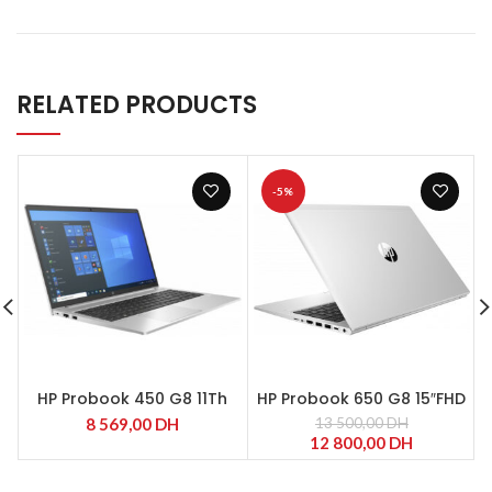
RELATED PRODUCTS
-5%
HP Probook 450 G8 11Th
HP Probook 650 G8 15″FHD
Intel Core i5-1135G7
i5 1145G7 16GB 512GO SSD
8 569,00
DH
13 500,00
DH
12 800,00
DH