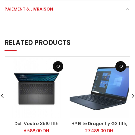
PAIEMENT & LIVRAISON
RELATED PRODUCTS
Dell Vostro 3510 11th
HP Elite Dragonfly G2 11th,
Intel® Core ™ i7-1165G7
6 589,00
DH
27 489,00
DH