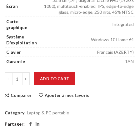
35.6 cm (14″) diagonal, tactile FHD (1920 x
Écran
1080), multitouch-enabled, IPS, edge-to-edge
glass, micro-edge, 250 nits, 45% NTSC
Carte
Integrated
graphique
Système
Windows 10 Home 64
D'exploitation
Clavier
Français (AZERTY)
Garantie
1AN
ADD TO CART
Comparer
Ajouter à mes favoris
Category:
Laptop & PC portable
Partager