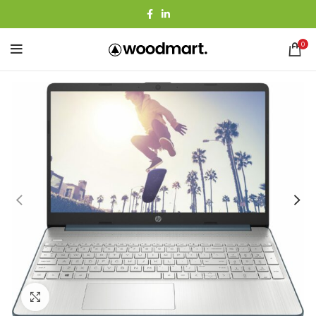
0
Agrandir