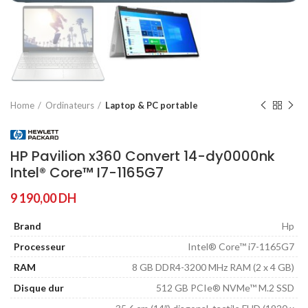
Home
Ordinateurs
Laptop & PC portable
HP Pavilion x360 Convert 14-dy0000nk
Intel® Core™ I7-1165G7
9 190,00
DH
Brand
Hp
Processeur
Intel® Core™ i7-1165G7
RAM
8 GB DDR4-3200 MHz RAM (2 x 4 GB)
Disque dur
512 GB PCIe® NVMe™ M.2 SSD