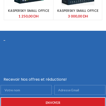
KASPERSKY SMALL OFFICE
KASPERSKY SMALL OFFICE
SECURITY 7-1 SERV + 5 POST
SECURITY 7-2, 20 POSTES +
1 250,00
DH
3 000,00
DH
2 SERVEUR
Recevoir Nos offres et réductions!