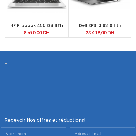
HP Probook 450 G8 11Th
Dell XPS 13 9310 11th
Intel Core i7-1165G7
8 690,00
DH
23 419,00
DH
Recevoir Nos offres et réductions!