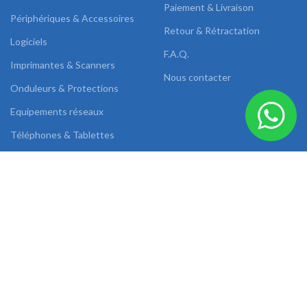
Paiement & Livraison
Périphériques & Accessoires
Retour & Rétractation
Logiciels
F.A.Q.
Imprimantes & Scanners
Nous contacter
Onduleurs & Protections
Equipements réseaux
Téléphones & Tablettes
Images & Sons
DUAL LINK
2022 CREATED BY
AB SOLUTIONS
.