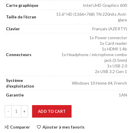
Carte graphique
Intel UHD Graphics 600
15.6″ HD (1366×768) TN 220nits Anti-
Taille de l’écran
glare
Clavier
Français (AZERTY)
1x Power connector
1x Card reader
1x HDMI 1.4b
Connecteurs
1x Headphone / microphone combo
jack (3.5mm)
1x USB 2.0
2x USB 3.2 Gen 1
Système
Windows 10 Home 64, French
d’exploitation
Garantie
1AN
ADD TO CART
Comparer
Ajouter à mes favoris