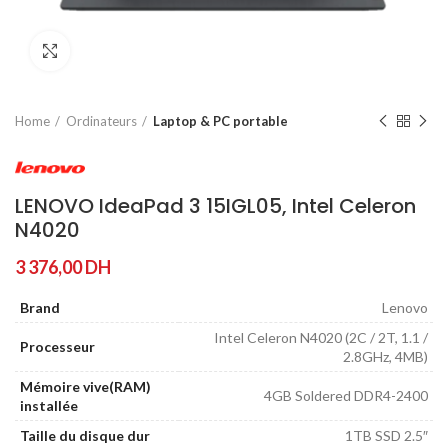
Agrandir
Home
Ordinateurs
Laptop & PC portable
LENOVO IdeaPad 3 15IGL05, Intel Celeron
N4020
3 376,00
DH
Brand
Lenovo
Intel Celeron N4020 (2C / 2T, 1.1 /
Processeur
2.8GHz, 4MB)
Mémoire vive(RAM)
4GB Soldered DDR4-2400
installée
Taille du disque dur
1TB SSD 2.5″