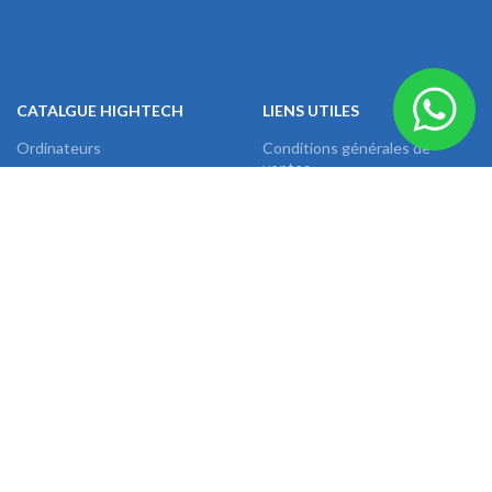
CATALGUE HIGHTECH
LIENS UTILES
Ordinateurs
Conditions générales de
ventes
Serveurs
Paiement & Livraison
Périphériques & Accessoires
Retour & Rétractation
Logiciels
F.A.Q.
Imprimantes & Scanners
Nous contacter
Onduleurs & Protections
Equipements réseaux
Téléphones & Tablettes
Images & Sons