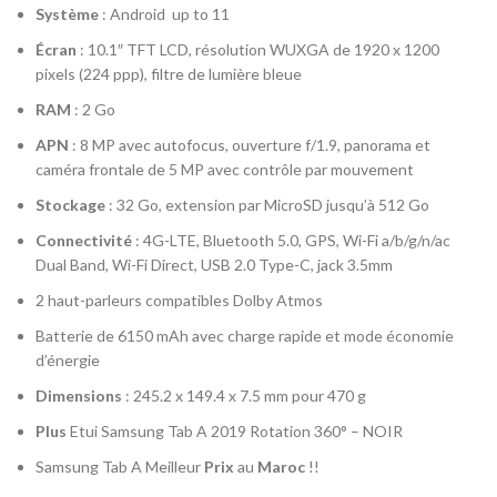
Système
: Android up to 11
Écran
: 10.1″ TFT LCD, résolution WUXGA de 1920 x 1200
pixels (224 ppp), filtre de lumière bleue
RAM
: 2 Go
APN
: 8 MP avec autofocus, ouverture f/1.9, panorama et
caméra frontale de 5 MP avec contrôle par mouvement
Stockage
: 32 Go, extension par MicroSD jusqu’à 512 Go
Connectivité
: 4G-LTE, Bluetooth 5.0, GPS, Wi-Fi a/b/g/n/ac
Dual Band, Wi-Fi Direct, USB 2.0 Type-C, jack 3.5mm
2 haut-parleurs compatibles Dolby Atmos
Batterie de 6150 mAh avec charge rapide et mode économie
d’énergie
Dimensions
: 245.2 x 149.4 x 7.5 mm pour 470 g
Plus
Etui Samsung Tab A 2019 Rotation 360° – NOIR
Samsung Tab A Meilleur
Prix
au
Maroc
!!