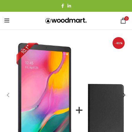
0
-40%