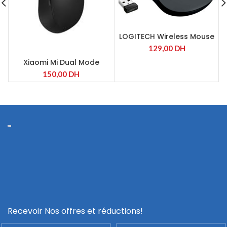
LOGITECH Wireless Mouse
D
M185 Grise
129,00
DH
Xiaomi Mi Dual Mode
Wireless Mouse Silent
150,00
DH
Edition Noir (HLK4041GL)
Recevoir Nos offres et réductions!