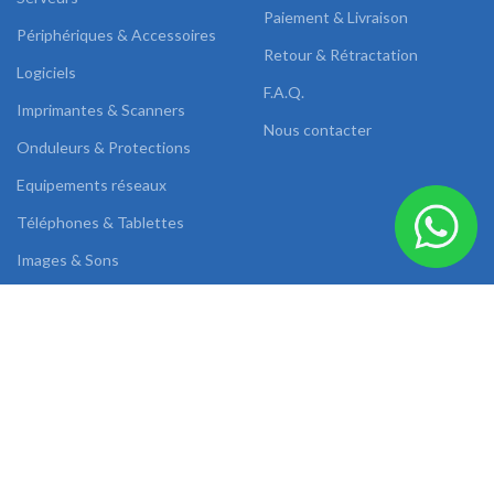
Paiement & Livraison
Périphériques & Accessoires
Retour & Rétractation
Logiciels
F.A.Q.
Imprimantes & Scanners
Nous contacter
Onduleurs & Protections
Equipements réseaux
Téléphones & Tablettes
Images & Sons
DUAL LINK
2022 CREATED BY
AB SOLUTIONS
.