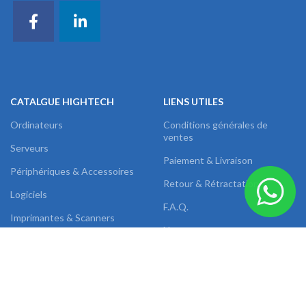
CATALGUE HIGHTECH
LIENS UTILES
Ordinateurs
Conditions générales de
ventes
Serveurs
Paiement & Livraison
Périphériques & Accessoires
Retour & Rétractation
Logiciels
F.A.Q.
Imprimantes & Scanners
Nous contacter
Onduleurs & Protections
Equipements réseaux
Téléphones & Tablettes