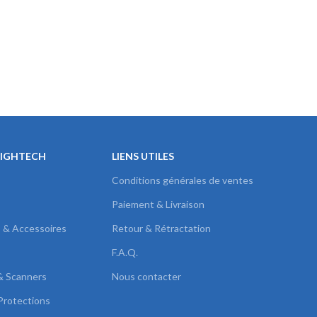
HIGHTECH
LIENS UTILES
Conditions générales de ventes
Paiement & Livraison
s & Accessoires
Retour & Rétractation
F.A.Q.
& Scanners
Nous contacter
Protections