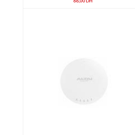
66,00
DH