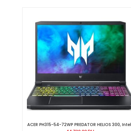
ACER PH315-54-72WP PREDATOR HELIOS 300, Inte
Core™ i7-11800H