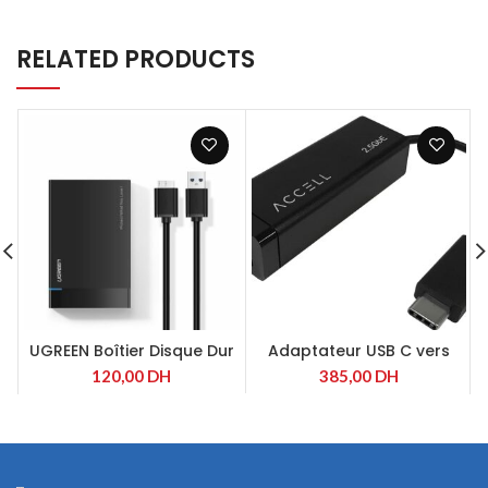
RELATED PRODUCTS
UGREEN Boîtier Disque Dur
Adaptateur USB C vers
2.Pouces USB 3.0 Externe
Ethernet 2.5G
120,00
DH
385,00
DH
HDD SSD SATA III II I 6To
Max 5Gbps UASP 7mm à
9.5mm Supporte Windows
Mac OS Linux Installation
sans Outil