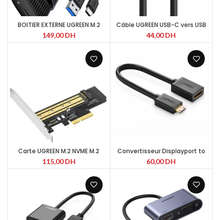
BOITIER EXTERNE UGREEN M.2
Câble UGREEN USB-C vers USB
SATA TO USB 3.0 – 10903
3.0 Micro B (20103)
149,00
DH
44,00
DH
Carte UGREEN M.2 NVME M.2
Convertisseur Displayport to
SATA vers PCI-E (CM302-
HDMI (40362)
115,00
DH
60,00
DH
70504)