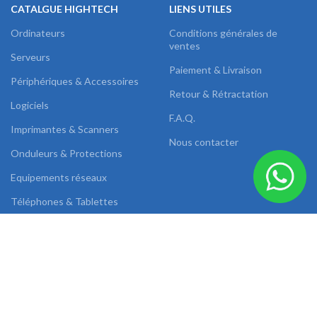
CATALGUE HIGHTECH
LIENS UTILES
Ordinateurs
Conditions générales de
ventes
Serveurs
Paiement & Livraison
Périphériques & Accessoires
Retour & Rétractation
Logiciels
F.A.Q.
Imprimantes & Scanners
Nous contacter
Onduleurs & Protections
Equipements réseaux
Téléphones & Tablettes
Images & Sons