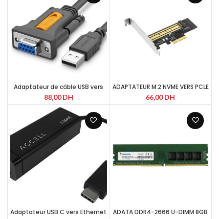
Adaptateur de câble USB vers
ADAPTATEUR M.2 NVME VERS PCLE
RS232, Port COM femelle
3.0 – 70503
88,00
DH
66,00
DH
Adaptateur USB C vers Ethernet
ADATA DDR4-2666 U-DIMM 8GB