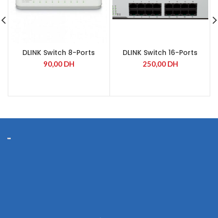
DLINK Switch 8-Ports
DLINK Switch 16-Ports
10/100Mbps
10/100Mbps
90,00
DH
250,00
DH