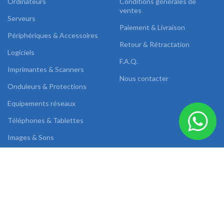
Ordinateurs
Conditions générales de
ventes
Serveurs
Paiement & Livraison
Périphériques & Accessoires
Retour & Rétractation
Logiciels
F.A.Q.
Imprimantes & Scanners
Nous contacter
Onduleurs & Protections
Equipements réseaux
Téléphones & Tablettes
Images & Sons