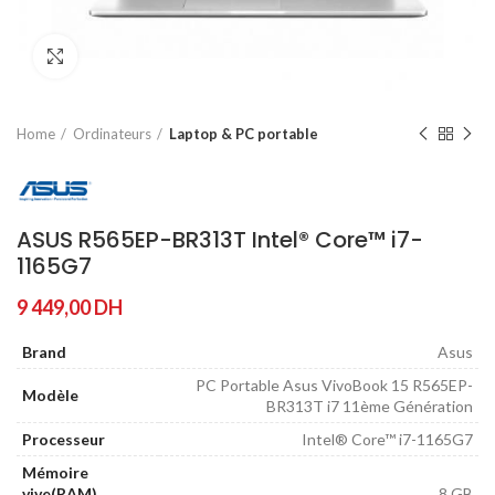
Agrandir
Home
Ordinateurs
Laptop & PC portable
ASUS R565EP-BR313T Intel® Core™ i7-
1165G7
9 449,00
DH
Brand
Asus
PC Portable Asus VivoBook 15 R565EP-
Modèle
BR313T i7 11ème Génération
Processeur
Intel® Core™ i7-1165G7
Mémoire
vive(RAM)
8 GB