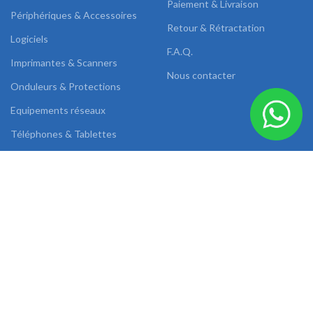
Paiement & Livraison
Périphériques & Accessoires
Retour & Rétractation
Logiciels
F.A.Q.
Imprimantes & Scanners
Nous contacter
Onduleurs & Protections
Equipements réseaux
Téléphones & Tablettes
Images & Sons
DUAL LINK
2022 CREATED BY
AB SOLUTIONS
.