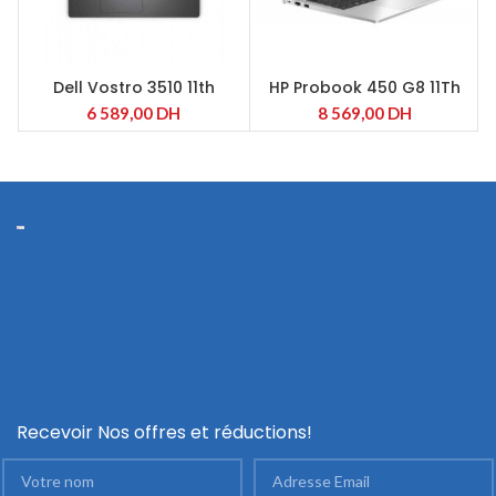
Dell Vostro 3510 11th
HP Probook 450 G8 11Th
Intel Core i5-1135G7
6 589,00
DH
8 569,00
DH
Recevoir Nos offres et réductions!