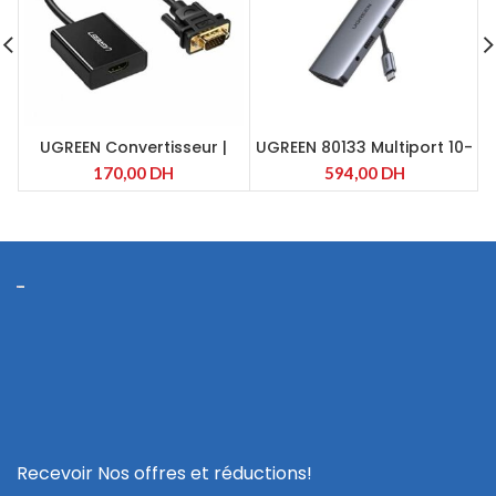
UGREEN Convertisseur |
UGREEN 80133 Multiport 10-
VGA to HDMI avec prise
EN-1 TYPE-C | 3xUSB 3.0 |
170,00
DH
594,00
DH
audio 60814
USB-C | HDMI | RJ45 | VGA |
CARTE TF/SD | AUDIO
Recevoir Nos offres et réductions!