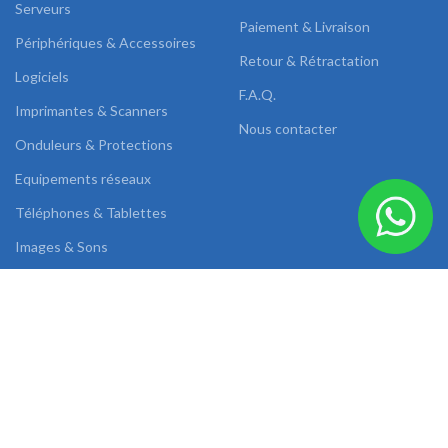
Serveurs
Paiement & Livraison
Périphériques & Accessoires
Retour & Rétractation
Logiciels
F.A.Q.
Imprimantes & Scanners
Nous contacter
Onduleurs & Protections
Equipements réseaux
Téléphones & Tablettes
Images & Sons
DUAL LINK
2022 CREATED BY
AB SOLUTIONS
.