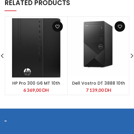
RELATED PRODUCTS
HP Pro 300 G6 MT 10th
Dell Vostro DT 3888 10th
Gen Intel Core i7-10700F
6 369,00
DH
7 139,00
DH