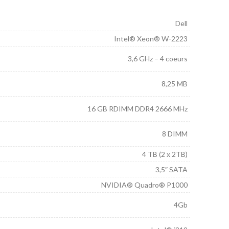
Dell
Intel® Xeon® W-2223
3,6 GHz – 4 coeurs
8,25 MB
16 GB RDIMM DDR4 2666 MHz
8 DIMM
4 TB (2 x 2TB)
3,5″ SATA
NVIDIA® Quadro® P1000
4Gb