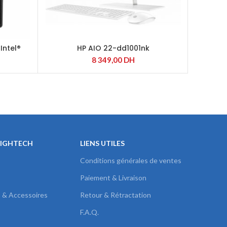
Intel®
HP AIO 22-dd1001nk
Dell Op
8 349,00
DH
HIGHTECH
LIENS UTILES
Conditions générales de ventes
Paiement & Livraison
s & Accessoires
Retour & Rétractation
F.A.Q.