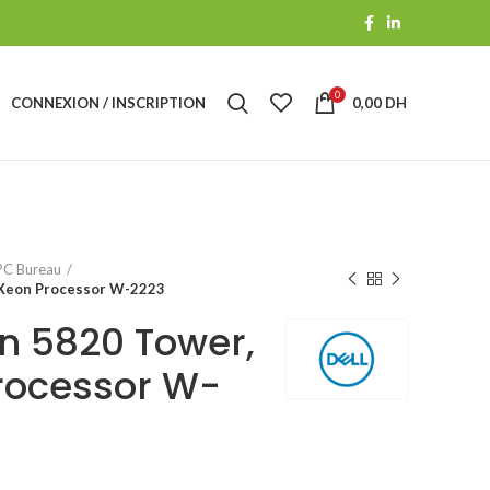
0
CONNEXION / INSCRIPTION
0,00
DH
PC Bureau
l Xeon Processor W-2223
on 5820 Tower,
Processor W-