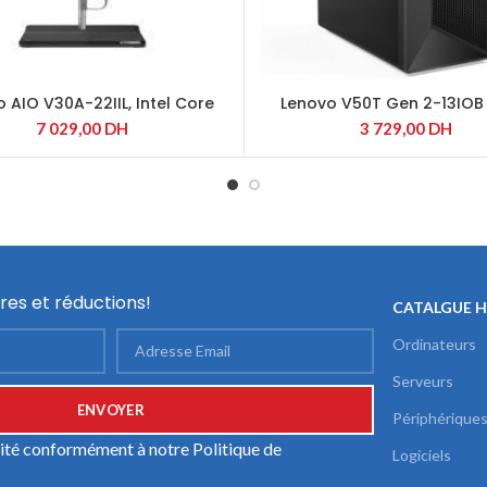
 AIO V30A-22IIL, Intel Core
Lenovo V50T Gen 2-13IOB 
i5-1035G1
Core™ i3-10105
7 029,00
DH
3 729,00
DH
res et réductions!
CATALGUE 
Ordinateurs
Serveurs
Périphérique
ilité conformément à notre
Politique de
Logiciels