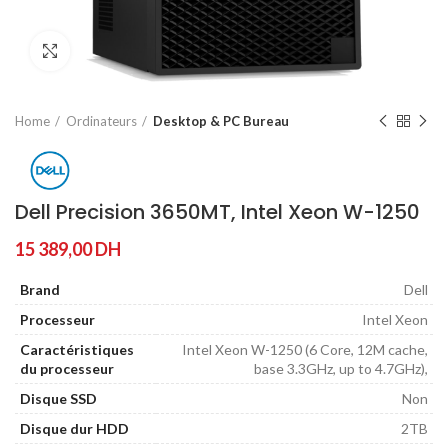
Agrandir
Home
Ordinateurs
Desktop & PC Bureau
Dell Precision 3650MT, Intel Xeon W-1250
15 389,00
DH
Brand
Dell
Processeur
Intel Xeon
Caractéristiques
Intel Xeon W-1250 (6 Core, 12M cache,
du processeur
base 3.3GHz, up to 4.7GHz),
Disque SSD
Non
Disque dur HDD
2TB