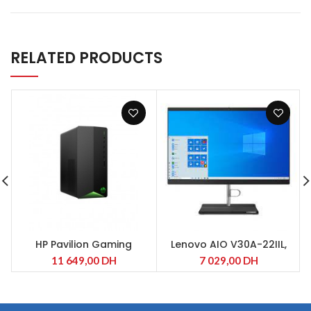
RELATED PRODUCTS
HP Pavilion Gaming
Lenovo AIO V30A-22IIL,
Desktop TG01-2004nk
Intel Core i5-1035G1
11 649,00
DH
7 029,00
DH