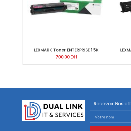
LEXMARK Toner ENTERPRISE 1.5K
LEXM
MAGENTA RETURN
CR
700,00
DH
Recevoir Nos off