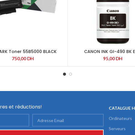
ARK Toner 55B5000 BLACK
CANON INK GI-490 BK 
TG RETURN 3000 PAGES
Cartouche Black
750,00
DH
95,00
DH
res et réductions!
CATALGUE 
Ordinateurs
Serveurs