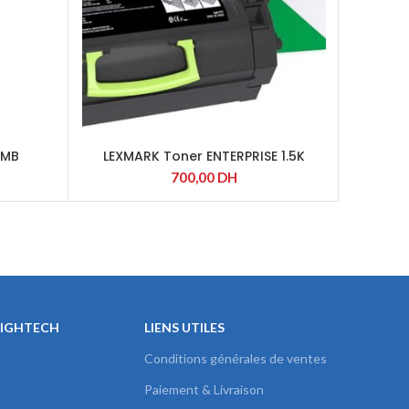
EMB
LEXMARK Toner ENTERPRISE 1.5K
CANON I
YELLOW RETURN
700,00
DH
HIGHTECH
LIENS UTILES
Conditions générales de ventes
Paiement & Livraison