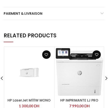
PAIEMENT & LIVRAISON
RELATED PRODUCTS
HP LaserJet M111W MONO
HP IMPRIMANTE LJ PRO
SFP
M612dn
1 300,00
DH
7 990,00
DH