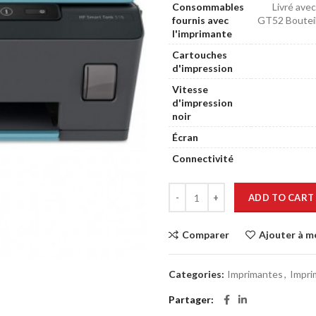
Consommables
Livré ave
fournis avec
GT52 Bouteil
l'imprimante
Cartouches
d'impression
Vitesse
d'impression
noir
Écran
Connectivité
ADD TO CART
Comparer
Ajouter à m
Categories:
Imprimantes
,
Impri
Partager