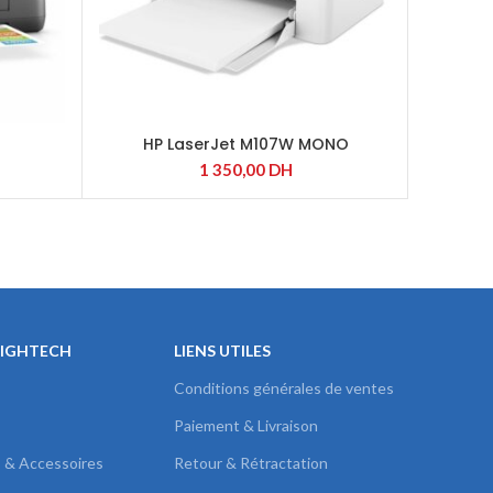
HP LaserJet M107W MONO
HP 
1 350,00
DH
HIGHTECH
LIENS UTILES
Conditions générales de ventes
Paiement & Livraison
s & Accessoires
Retour & Rétractation