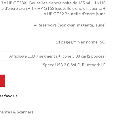
c 3 x HP GT53XL Bouteilles d'encre noire de 135 ml + 1 x HP
le d'encre cyan + 1 x HP GT52 Bouteille d'encre magenta +
1 x HP GT52 Bouteille d'encre jaune
4 Réservoirs (noir, cyan, magenta, jaune)
11 pages/min en norme ISO
Affichage LCD 7 segments + icône 5,08 cm (2 pouces)
Hi-Speed USB 2.0, Wi-Fi, Bluetooth LE
es favoris
mantes & Scanners