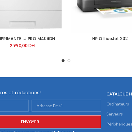
MPRIMANTE LJ PRO M406DN
HP OfficeJet 202
2 990,00
DH
res et réductions!
CATALGUE 
Ordinateurs
Serveurs
Périphérique