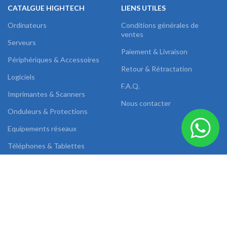
CATALGUE HIGHTECH
LIENS UTILES
Ordinateurs
Conditions générales de
ventes
Serveurs
Paiement & Livraison
Périphériques & Accessoires
Retour & Rétractation
Logiciels
F.A.Q.
Imprimantes & Scanners
Nous contacter
Onduleurs & Protections
Equipements réseaux
Téléphones & Tablettes
Images & Sons