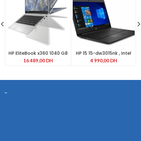
HP EliteBook x360 1040 G8
HP 15 15-dw3015nk , Intel
11th, Intel® Core ™ i5-
Core i5-1135G7
16 489,00
DH
4 990,00
DH
1135G7