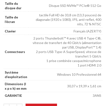
Taille du
Disque SSD NVMe™ PCIe® 512 Go
disque dur
tactile Full HD de 33,8 cm (13,3 pouces) de
Taille de
diagonale (1920 x 1080), IPS, anti-reflet, 400
l’écran
nits, 72 % NTSC
Clavier
Français (AZERTY)
2 ports Thunderbolt™ 4 avec USB 4 Type-C®,
vitesse de transfert de 40 Gbit/s (alimentation
par USB, DisplayPort™ 1.4)
Connecteurs
2 ports USB Type-A SuperSpeed, vitesse de
transfert 5 Gbit/s
1 prise combinée casque/microphone
1 port HDMI 2.0
Système
Windows 10 Professionnel 64
d’exploitation
Dimensions (l
30,37 x 19,39 x 1,61 cm
x p x h) en mm
GARANTIE
3ANS