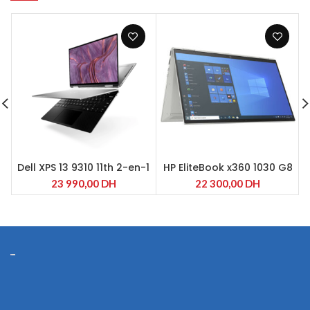
Dell XPS 13 9310 11th 2-en-1
HP EliteBook x360 1030 G8
11th, Intel® Core ™ i7-
23 990,00
DH
22 300,00
DH
1165G7