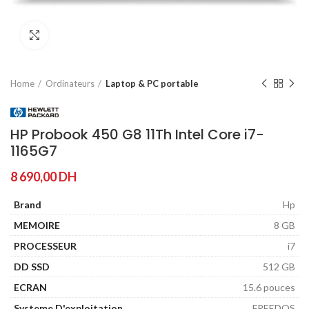
Agrandir
Home
Ordinateurs
Laptop & PC portable
HP Probook 450 G8 11Th Intel Core i7-
1165G7
8 690,00
DH
Brand
Hp
MEMOIRE
8 GB
PROCESSEUR
i7
DD SSD
512 GB
ECRAN
15.6 pouces
Systeme D'exploitation
FREEDOS