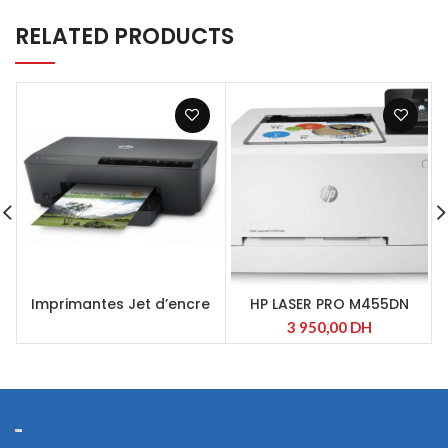
RELATED PRODUCTS
Imprimantes Jet d’encre
HP LASER PRO M455DN
X
pro A4
3 950,00
DH