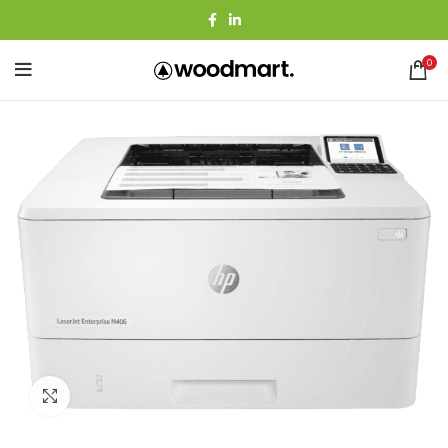
0
Agrandir