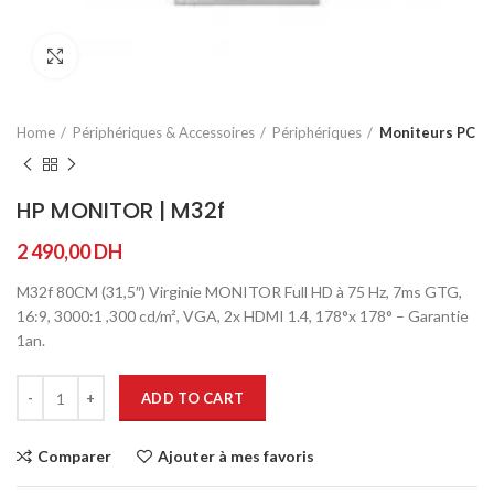
Agrandir
Home
Périphériques & Accessoires
Périphériques
Moniteurs PC
HP MONITOR | M32f
2 490,00
DH
M32f 80CM (31,5″) Virginie MONITOR Full HD à 75 Hz, 7ms GTG,
16:9, 3000:1 ,300 cd/m², VGA, 2x HDMI 1.4, 178°x 178° – Garantie
1an.
ADD TO CART
Comparer
Ajouter à mes favoris