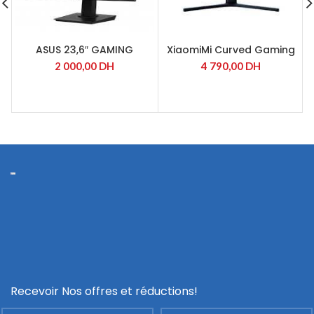
ASUS 23,6″ GAMING
XiaomiMi Curved Gaming
MONITOR CURVED
Monitor 34″ (BHR5133GL)
2 000,00
DH
4 790,00
DH
Recevoir Nos offres et réductions!