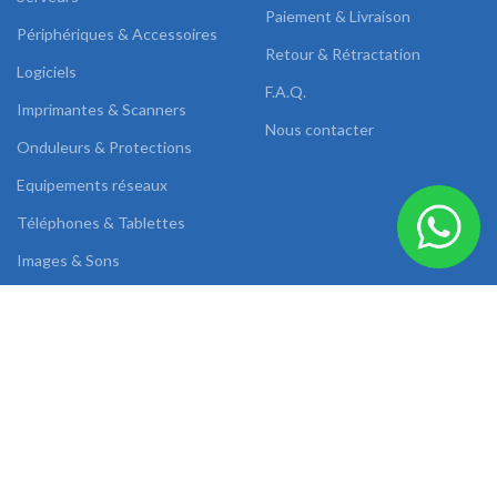
Paiement & Livraison
Périphériques & Accessoires
Retour & Rétractation
Logiciels
F.A.Q.
Imprimantes & Scanners
Nous contacter
Onduleurs & Protections
Equipements réseaux
Téléphones & Tablettes
Images & Sons
DUAL LINK
2022 CREATED BY
AB SOLUTIONS
.