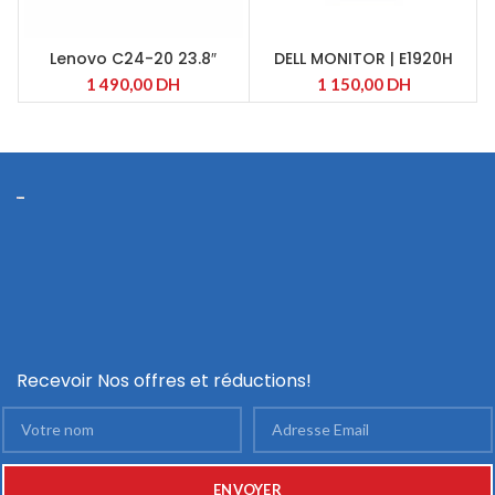
Lenovo C24-20 23.8″
DELL MONITOR | E1920H
Moniteur
1 490,00
DH
1 150,00
DH
Recevoir Nos offres et réductions!