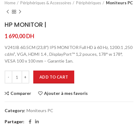
Home
Périphériques & Accessoires
Périphériques
Moniteurs PC
HP MONITOR |
1 690,00
DH
V241IB 60.5CM (23,8″) IPS MONITOR Full HD à 60 Hz, 1200:1 ,250
cd/m², VGA, HDMI 1.4 , DisplayPort™ 1,2 pouces, 178° w 178°,
VESA 100 x 100 mm – Garantie 1an.
ADD TO CART
Comparer
Ajouter à mes favoris
Category:
Moniteurs PC
Partager