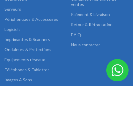
ventes
Serveurs
Paiement & Livraison
Périphériques & Accessoires
Retour & Rétractation
Logiciels
F.A.Q.
Imprimantes & Scanners
Nous contacter
Onduleurs & Protections
Equipements réseaux
Téléphones & Tablettes
Images & Sons