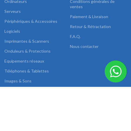
Ordinateurs
Conditions générales de
ventes
Serveurs
Paiement & Livraison
Périphériques & Accessoires
Retour & Rétractation
Logiciels
F.A.Q.
Imprimantes & Scanners
Nous contacter
Onduleurs & Protections
Equipements réseaux
Téléphones & Tablettes
Images & Sons