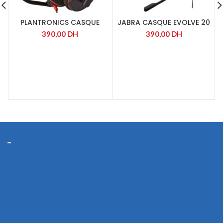
PLANTRONICS CASQUE
JABRA CASQUE EVOLVE 20
BLACKWIRE,C3220 USB-A
UC DUO USB
390,00
DH
390,00
DH