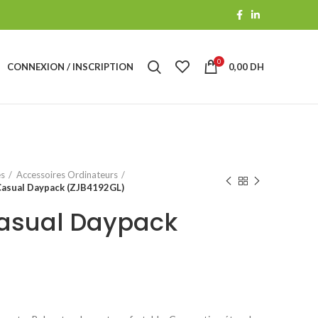
0
CONNEXION / INSCRIPTION
0,00
DH
es
Accessoires Ordinateurs
Casual Daypack (ZJB4192GL)
Casual Daypack
)