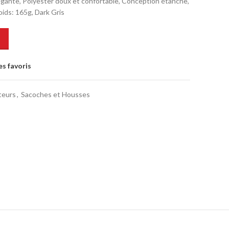
gante, Polyester doux et confortable, Conception étanche,
Poids: 165g, Dark Gris
es favoris
teurs
,
Sacoches et Housses