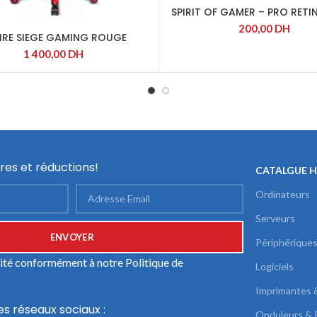
SPIRIT OF GAMER – PRO RETI
LUMIERE BLEU
200,00
DH
IRE SIEGE GAMING ROUGE
1 400,00
DH
res et réductions!
CATALGUE 
Ordinateurs
Serveurs
Périphérique
ilité conformément à notre
Politique de
Logiciels
Imprimantes 
es réseaux sociaux :
Onduleurs & 