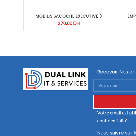
MOBILIS SACOCHE EXECUTIVE 3
EMP
COVERBOOK 11-14 »
270,00
DH
Recevoir Nos off
Votre email est ut
confidentialité
Nous suivre sur l