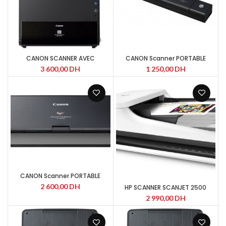
CANON SCANNER AVEC
CANON Scanner PORTABLE
CHARGEUR imageFORMULA DR-
imageFORMULA P-208II
3 600,00
DH
1 250,00
DH
C225 W II
CANON Scanner PORTABLE
imageFORMULA P-215II
2 600,00
DH
HP SCANNER SCANJET 2500
2 990,00
DH