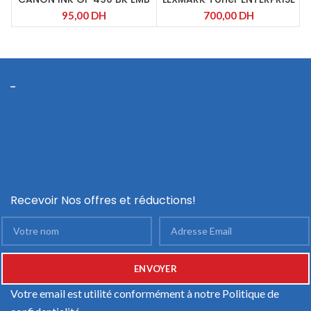
Cartouche Black
1.5K MAGENTA RETURN
95,00
DH
700,00
DH
Recevoir Nos offres et réductions!
Votre email est utilité conformément à notre
Politique de