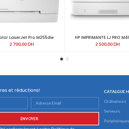
olor LaserJet Pro M255dw
HP IMPRIMANTE LJ PRO M
2 700,00
DH
2 500,00
DH
res et réductions!
CATALGUE 
Ordinateurs
Serveurs
Périphérique
ilité conformément à notre
Politique de