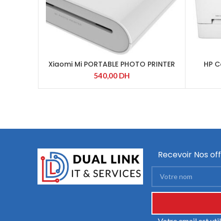
Xiaomi Mi PORTABLE PHOTO PRINTER
HP C
(TEJ4018GL)
540,00
DH
Recevoir Nos off
Votre email est ut