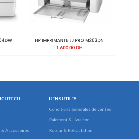
404DW
HP IMPRIMANTE LJ PRO M203DN
HP 
1 600,00
DH
HIGHTECH
LIENS UTILES
Conditions générales de ventes
Paiement & Livraison
s & Accessoires
Retour & Rétractation