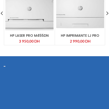
HP LASER PRO M455DN
HP IMPRIMANTE LJ PRO
M406DN
3 950,00
DH
2 990,00
DH