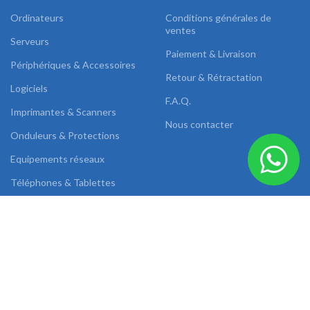
Ordinateurs
Conditions générales de
ventes
Serveurs
Paiement & Livraison
Périphériques & Accessoires
Retour & Rétractation
Logiciels
F.A.Q.
Imprimantes & Scanners
Nous contacter
Onduleurs & Protections
Equipements réseaux
Téléphones & Tablettes
Images & Sons