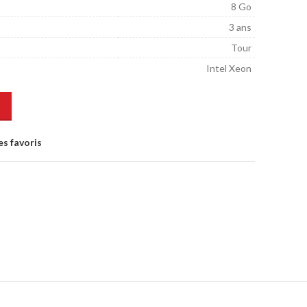
8 Go
3 ans
Tour
Intel Xeon
es favoris