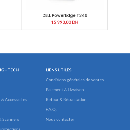
DELL PowerEdge T340
15 990,00
DH
HIGHTECH
LIENS UTILES
Conditions générales de ventes
Paiement & Livraison
s & Accessoires
Retour & Rétractation
F.A.Q.
& Scanners
Nous contacter
Protections