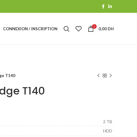
0
CONNEXION / INSCRIPTION
0,00
DH
ge T140
dge T140
2 TB
HDD