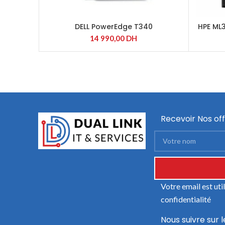
DELL PowerEdge T340
HPE ML
E-2224
14 990,00
DH
Recevoir Nos off
Votre email est ut
confidentialité
Nous suivre sur l