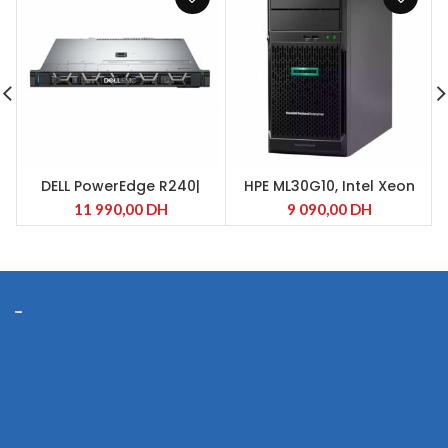
DELL PowerEdge R240|
HPE ML30G10, Intel Xeon
Quad-Core E-2224 (4
11 990,00
DH
9 090,00
DH
cœurs, 3.4 GHz, 8 Mo, 71 W)