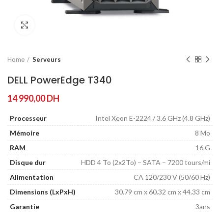
Agrandir
Home
Serveurs
DELL PowerEdge T340
14 990,00
DH
Processeur
Intel Xeon E-2224 / 3.6 GHz (4.8 GHz)
Mémoire
8 Mo
RAM
16 G
Disque dur
HDD 4 To (2x2To) – SATA – 7200 tours/mi
Alimentation
CA 120/230 V (50/60 Hz)
Dimensions (LxPxH)
30.79 cm x 60.32 cm x 44.33 cm
Garantie
3ans