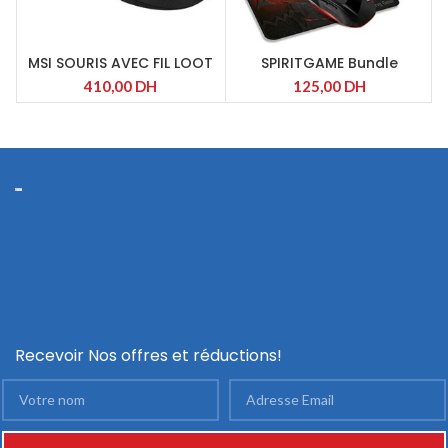
MSI SOURIS AVEC FIL LOOT
SPIRITGAME Bundle
BOX
Gaming mouse + Pad
410,00
DH
125,00
DH
Recevoir Nos offres et réductions!