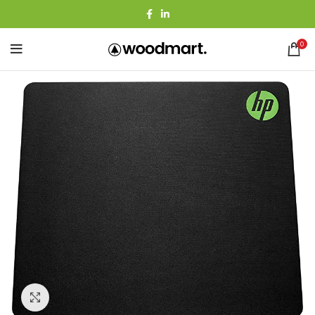
0
Agrandir