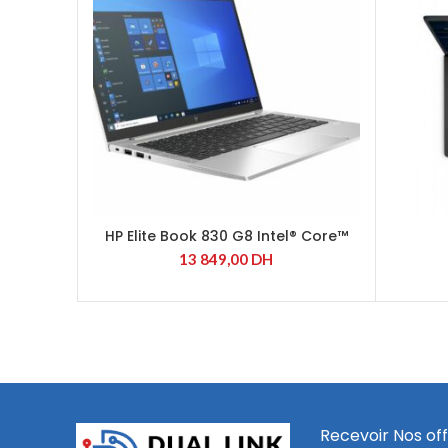
HP Elite Book 830 G8 Intel® Core™
i5-1135G7
13 849,00
DH
Recevoir Nos off