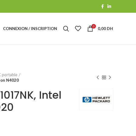
0
CONNEXION / INSCRIPTION
0,00
DH
 portable
ron N4020
017NK, Intel
020