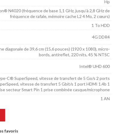
Hp
on® N4020 (fréquence de base 1,1 GHz, jusqu’à 2,8 GHz de
fréquence de rafale, mémoire cache L2 4 Mo, 2 cœurs)
1 To HDD
4G DDR4
ne diagonale de 39,6 cm (15,6 pouces) (1920 x 1080), micro-
bords, antireflet, 220 nits, 45 % NTSC
Intel® UHD 600
ype-C® SuperSpeed, vitesse de transfert de 5 Go/s 2 ports
erSpeed, vitesse de transfert 5 Gbit/s 1 port HDMI 1.4b 1
rise secteur Smart Pin 1 prise combinée casque/microphone
1 AN
es favoris