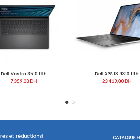
Dell Vostro 3510 11th
Dell XPS 13 9310 11th
7 359,00
DH
23 419,00
DH
res et réductions!
CATALGUE 