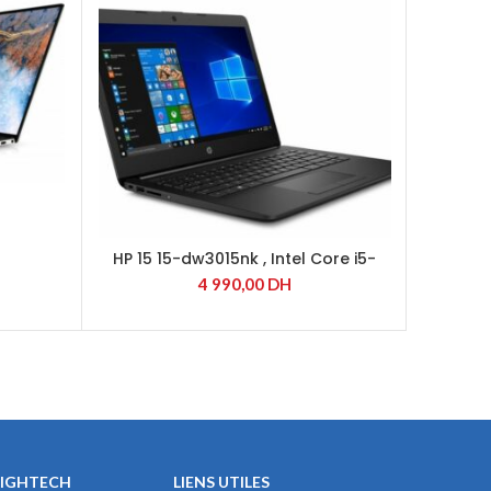
HP 15 15-dw3015nk , Intel Core i5-
HP Pro
1135G7
4 990,00
DH
HIGHTECH
LIENS UTILES