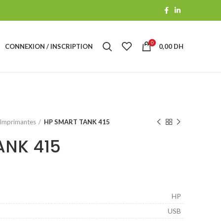
0
CONNEXION / INSCRIPTION
0,00
DH
Imprimantes
HP SMART TANK 415
ANK 415
‎HP
‎USB