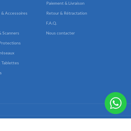
Paiement & Livraison
s & Accessoires
Retour & Rétractation
F.A.Q.
& Scanners
Nous contacter
Protections
réseaux
 Tablettes
s