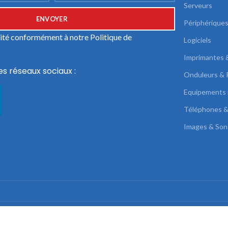
Serveurs
Périphérique
ilité conformément à notre
Politique de
Logiciels
Imprimantes 
es réseaux sociaux :
Onduleurs & 
Equipements 
Téléphones &
Images & Son
DUAL LINK
2022 CREATED BY
AB SOLUTIONS
.