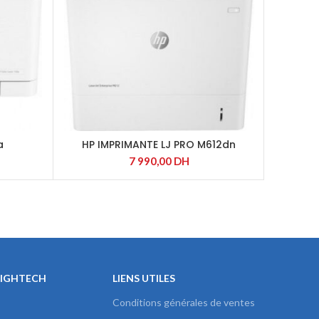
a
HP IMPRIMANTE LJ PRO M612dn
HP I
7 990,00
DH
HIGHTECH
LIENS UTILES
Conditions générales de ventes