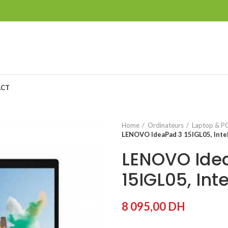
ACT
Home
Ordinateurs
Laptop & PC
LENOVO IdeaPad 3 15IGL05, Inte
LENOVO Ide
15IGL05, Int
8 095,00
DH