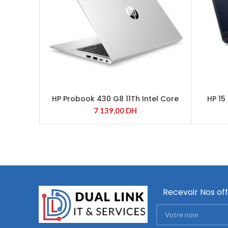
HP Probook 430 G8 11Th Intel Core
HP 15
i5-1135G7
7 139,00
DH
Recevoir Nos off