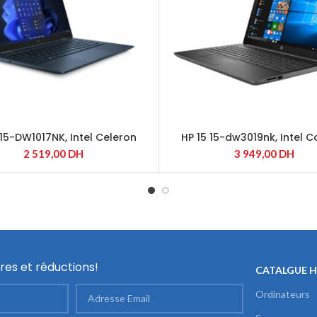
 15-DW1017NK, Intel Celeron
HP 15 15-dw3019nk, Intel C
N4020
1115G4
2 519,00
DH
3 949,00
DH
res et réductions!
CATALGUE 
Ordinateurs