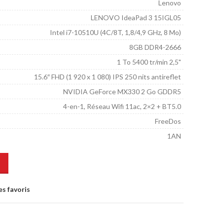
Lenovo
LENOVO IdeaPad 3 15IGL05
Intel i7-10510U (4C/8T, 1,8/4,9 GHz, 8 Mo)
8GB DDR4-2666
1 To 5400 tr/min 2,5"
15.6″ FHD (1 920 x 1 080) IPS 250 nits antireflet
NVIDIA GeForce MX330 2 Go GDDR5
4-en-1, Réseau Wifi 11ac, 2×2 + BT5.0
FreeDos
1AN
es favoris