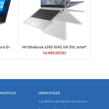
ore i3-
HP EliteBook x360 1040 G8 11th, Intel®
HP Eli
Core ™ i5-1135G7
16 489,00
DH
HIGHTECH
LIENS UTILES
Conditions générales de ventes