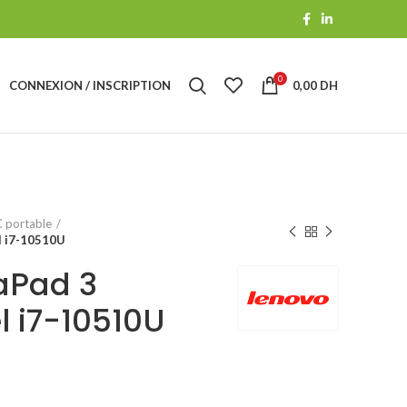
0
CONNEXION / INSCRIPTION
0,00
DH
 portable
l i7-10510U
aPad 3
el i7-10510U