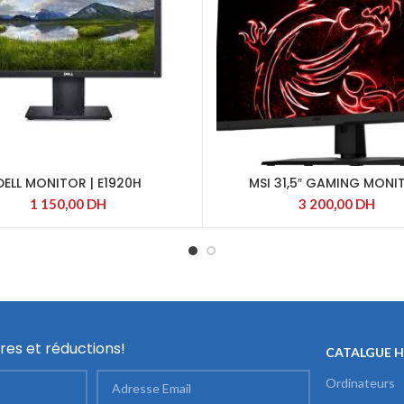
DELL MONITOR | E1920H
MSI 31,5″ GAMING MONI
1 150,00
DH
3 200,00
DH
res et réductions!
CATALGUE 
Ordinateurs