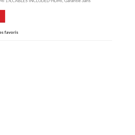
I 1.4,CABLES INCLUDED-HDMI, Garantie 3ans
es favoris