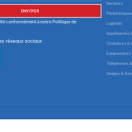
Serveurs
Périphérique
ilité conformément à notre
Politique de
Logiciels
Imprimantes 
es réseaux sociaux :
Onduleurs & 
Equipements 
Téléphones &
Images & Son
DUAL LINK
2022 CREATED BY
AB SOLUTIONS
.