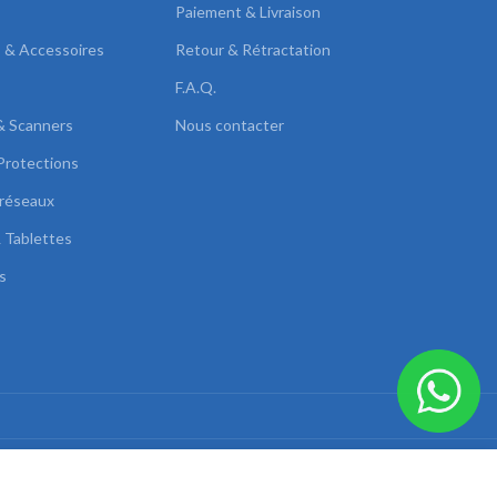
Paiement & Livraison
s & Accessoires
Retour & Rétractation
F.A.Q.
& Scanners
Nous contacter
Protections
réseaux
 Tablettes
s