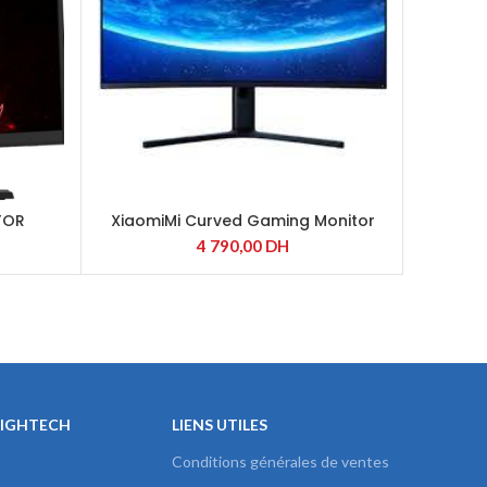
TOR
XiaomiMi Curved Gaming Monitor
MSI
34″ (BHR5133GL)
4 790,00
DH
HIGHTECH
LIENS UTILES
Conditions générales de ventes