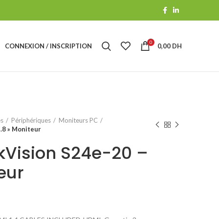
0
CONNEXION / INSCRIPTION
0,00
DH
es
Périphériques
Moniteurs PC
.8 » Moniteur
kVision S24e-20 –
eur