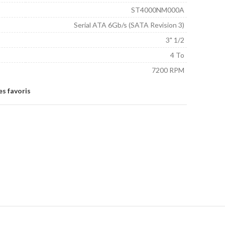
ST4000NM000A
Serial ATA 6Gb/s (SATA Revision 3)
3" 1/2
4 To
7200 RPM
es favoris