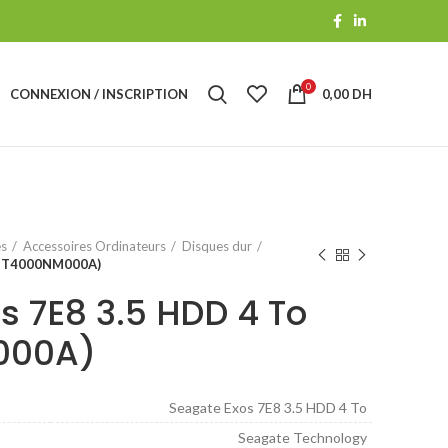
0
CONNEXION / INSCRIPTION
0,00
DH
es
Accessoires Ordinateurs
Disques dur
 (ST4000NM000A)
s 7E8 3.5 HDD 4 To
000A)
Seagate Exos 7E8 3.5 HDD 4 To
Seagate Technology