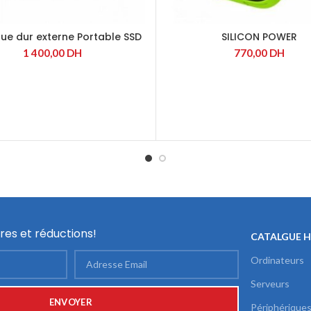
que dur externe Portable SSD
SILICON POWER
P500 1To (Black)
1 400,00
DH
770,00
DH
res et réductions!
CATALGUE 
Ordinateurs
Serveurs
Périphérique