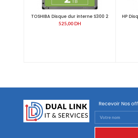
TOSHIBA Disque dur interne S300 2
HP Dis
TO 3P5 SATA 5700RPM,
525,00
DH
(surveillance)
Recevoir Nos off