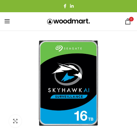
0
Agrandir