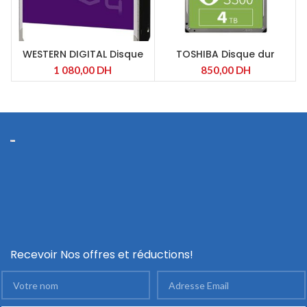
WESTERN DIGITAL Disque
TOSHIBA Disque dur
S
dur interne 3.5” 4To, Purple
interne S300 4 TO 3P5
1 080,00
DH
850,00
DH
(surveillance)
SATA 5400RPM,
(surveillance)
Recevoir Nos offres et réductions!