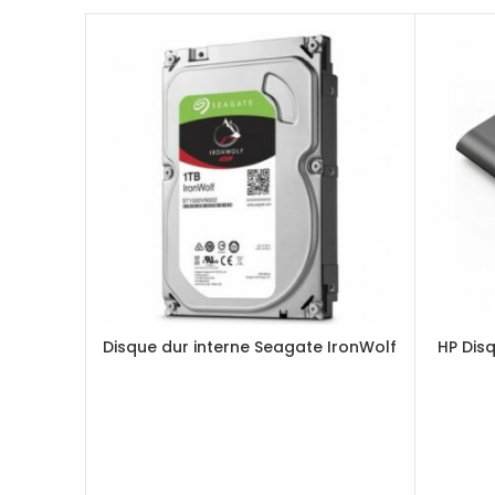
Disque dur interne Seagate IronWolf
HP Dis
1 To