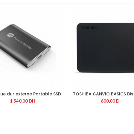
que dur externe Portable SSD
TOSHIBA CANVIO BASICS Dis
P500 1To (Black)
externe 2To USB 3.0 Bl
1 540,00
DH
600,00
DH