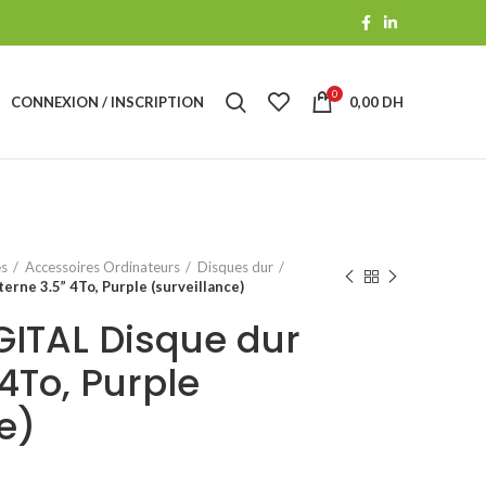
0
CONNEXION / INSCRIPTION
0,00
DH
es
Accessoires Ordinateurs
Disques dur
rne 3.5” 4To, Purple (surveillance)
ITAL Disque dur
 4To, Purple
e)