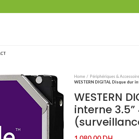
ACT
Home
Périphériques & Accessoir
WESTERN DIGITAL Disque dur inte
WESTERN DIG
interne 3.5”
(surveillanc
1 080,00
DH