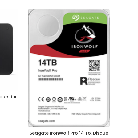
que dur
Seagat
ack
TB 64M
Seagate IronWolf Pro 14 To, Disque