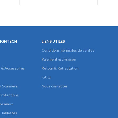
dur interne NAS HDD
HIGHTECH
LIENS UTILES
Conditions générales de ventes
Paiement & Livraison
s & Accessoires
Retour & Rétractation
F.A.Q.
& Scanners
Nous contacter
Protections
réseaux
 Tablettes