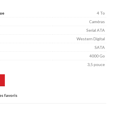
que
4 To
Caméras
Serial ATA
Western Digital
SATA
4000 Go
3,5 pouce
es favoris