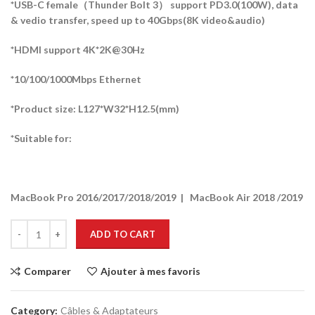
*USB-C female（Thunder Bolt 3） support PD3.0(100W), data
& vedio transfer, speed up to 40Gbps(8K video&audio)
*HDMI support 4K*2K@30Hz
*10/100/1000Mbps Ethernet
*Product size: L127*W32*H12.5(mm)
*Suitable for:
MacBook Pro 2016/2017/2018/2019 | MacBook Air 2018 /2019
ADD TO CART
Comparer
Ajouter à mes favoris
Category:
Câbles & Adaptateurs