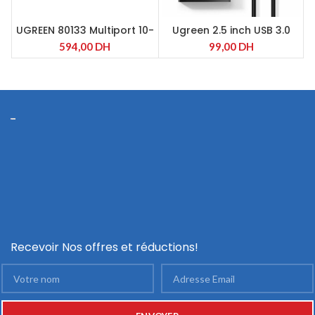
UGREEN 80133 Multiport 10-
Ugreen 2.5 inch USB 3.0
EN-1 TYPE-C | 3xUSB 3.0 |
Black Hard Drive Enclosure
594,00
DH
99,00
DH
USB-C | HDMI | RJ45 | VGA |
(30848)
CARTE TF/SD | AUDIO
Recevoir Nos offres et réductions!