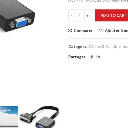
DVI-D to VGA Active Converter F
ADD TO CART
Comparer
Ajouter à m
Category:
Câbles & Adaptateur
Partager