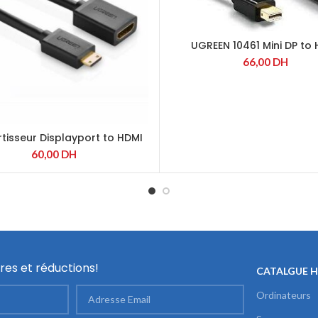
UGREEN 10461 Mini DP to
Adapter Black
66,00
DH
tisseur Displayport to HDMI
(40362)
60,00
DH
res et réductions!
CATALGUE 
Ordinateurs