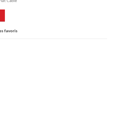
lat Cable
es favoris
s