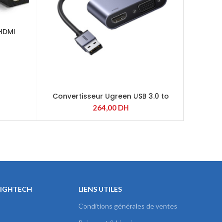
 HDMI
Convertisseur Ugreen USB 3.0 to
UGREEN 
HDMI/VGA (20518)
264,00
DH
HIGHTECH
LIENS UTILES
Conditions générales de ventes