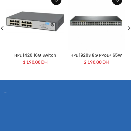
HPE 1420 16G Switch
HPE 1920S 8G PPoE+ 65W
Switch
1 190,00
DH
2 190,00
DH