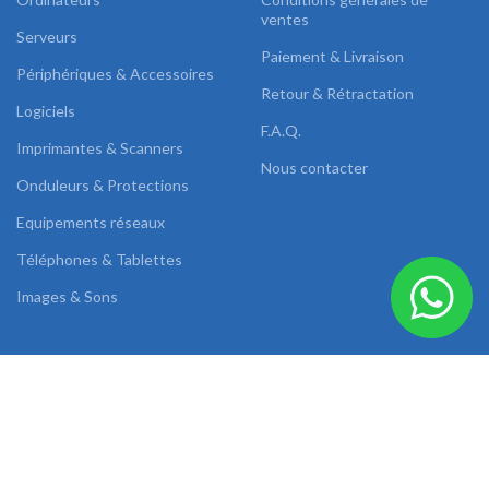
ventes
Serveurs
Paiement & Livraison
Périphériques & Accessoires
Retour & Rétractation
Logiciels
F.A.Q.
Imprimantes & Scanners
Nous contacter
Onduleurs & Protections
Equipements réseaux
Téléphones & Tablettes
Images & Sons
DUAL LINK
2022 CREATED BY
AB SOLUTIONS
.